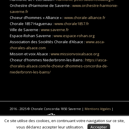
Orchestre d’Harmonie de Saverne :
www.orchestre-harmonie-
saverne.fr
Choeur d’hommes « Alliance » :
www.chorale-alliance.fr
Chorale 1857 Haguenau :
www.chorale1857.fr
Ville de Saverne :
www.saverne.fr
Espace-Rohan Saverne :
www.espace-rohan.org
Association des Sociétés Chorale d’Alsace :
www.asca-
chorales-alsace.com
Mission et voix Alsace :
www.missionvoixalsace.org
Choeur d'hommes Niederbronn-les-Bains :
https://asca-
chorales-alsace.com/le-choeur-dhommes-concordia-de-
niederbronn-les-bains/
2016 - 2025 © Chorale Concordia 1850 Saverne |
Mentions légales
|
Réalisé par Réalisation
Traduction, photographie commerciale
Ce site utilise des cookies, en continuant votre navigation sur ce site,
& communication à Saint-Gilles-Croix-de-Vie
vous déclarez accepter leur utilisation.
Accepter