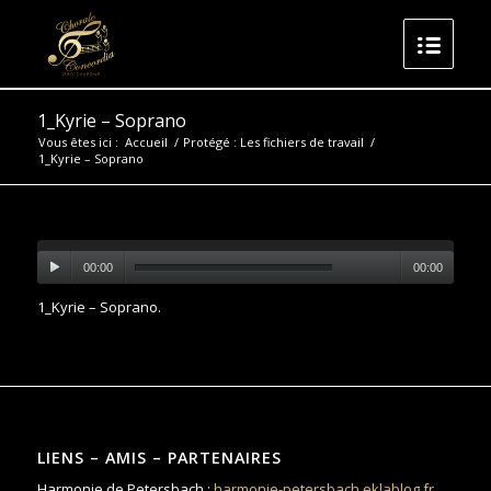
1_Kyrie – Soprano
Vous êtes ici :
Accueil
/
Protégé : Les fichiers de travail
/
1_Kyrie – Soprano
00:00
00:00
1_Kyrie – Soprano
.
LIENS – AMIS – PARTENAIRES
Harmonie de Petersbach :
harmonie-petersbach.eklablog.fr