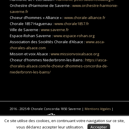
Orchestre d’Harmonie de Saverne :
www.orchestre-harmonie-
saverne.fr
Choeur d’hommes « Alliance » :
www.chorale-alliance.fr
Chorale 1857 Haguenau :
www.chorale1857.fr
Ville de Saverne :
www.saverne.fr
Espace-Rohan Saverne :
www.espace-rohan.org
Association des Sociétés Chorale d’Alsace :
www.asca-
chorales-alsace.com
Mission et voix Alsace :
www.missionvoixalsace.org
Choeur d'hommes Niederbronn-les-Bains :
https://asca-
chorales-alsace.com/le-choeur-dhommes-concordia-de-
niederbronn-les-bains/
2016 - 2025 © Chorale Concordia 1850 Saverne |
Mentions légales
|
Réalisé par Réalisation
Traduction, photographie commerciale
Ce site utilise des cookies, en continuant votre navigation sur ce site,
& communication à Saint-Gilles-Croix-de-Vie
vous déclarez accepter leur utilisation.
Accepter