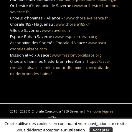
Orchestre d’Harmonie de Saverne :
www.orchestre-harmonie-
saverne.fr
Choeur d’hommes « Alliance » :
www.chorale-alliance.fr
Chorale 1857 Haguenau :
www.chorale1857.fr
Ville de Saverne :
www.saverne.fr
Espace-Rohan Saverne :
www.espace-rohan.org
Association des Sociétés Chorale d’Alsace :
www.asca-
chorales-alsace.com
Mission et voix Alsace :
www.missionvoixalsace.org
Choeur d'hommes Niederbronn-les-Bains :
https://asca-
chorales-alsace.com/le-choeur-dhommes-concordia-de-
niederbronn-les-bains/
2016 - 2025 © Chorale Concordia 1850 Saverne |
Mentions légales
|
Réalisé par Réalisation
Traduction, photographie commerciale
Ce site utilise des cookies, en continuant votre navigation sur ce site,
& communication à Saint-Gilles-Croix-de-Vie
vous déclarez accepter leur utilisation.
Accepter