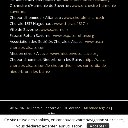
Orchestre d’Harmonie de Saverne :
www.orchestre-harmonie-
saverne.fr
Choeur d’hommes « Alliance » :
www.chorale-alliance.fr
Chorale 1857 Haguenau :
www.chorale1857.fr
Ville de Saverne :
www.saverne.fr
Espace-Rohan Saverne :
www.espace-rohan.org
Association des Sociétés Chorale d’Alsace :
www.asca-
chorales-alsace.com
Mission et voix Alsace :
www.missionvoixalsace.org
Choeur d'hommes Niederbronn-les-Bains :
https://asca-
chorales-alsace.com/le-choeur-dhommes-concordia-de-
niederbronn-les-bains/
2016 - 2025 © Chorale Concordia 1850 Saverne |
Mentions légales
|
Réalisé par Réalisation
Traduction, photographie commerciale
Ce site utilise des cookies, en continuant votre navigation sur ce site,
& communication à Saint-Gilles-Croix-de-Vie
vous déclarez accepter leur utilisation.
Accepter